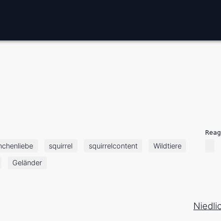
Reag
nchenliebe
squirrel
squirrelcontent
Wildtiere
Geländer
Niedli