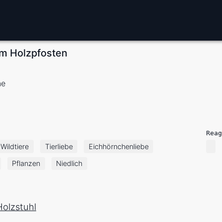
em Holzpfosten
ne
Reag
Wildtiere
Tierliebe
Eichhörnchenliebe
Pflanzen
Niedlich
olzstuhl