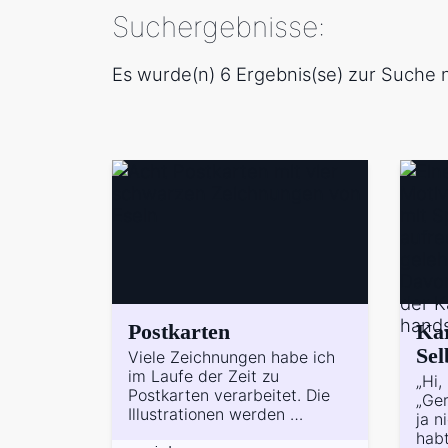
Suchergebnisse:
Es wurde(n) 6 Ergebnis(se) zur Suche
Postkarten
Ka
Sel
Viele Zeichnungen habe ich
im Laufe der Zeit zu
„Hi,
Postkarten verarbeitet. Die
„Ger
Illustrationen werden …
ja n
hab