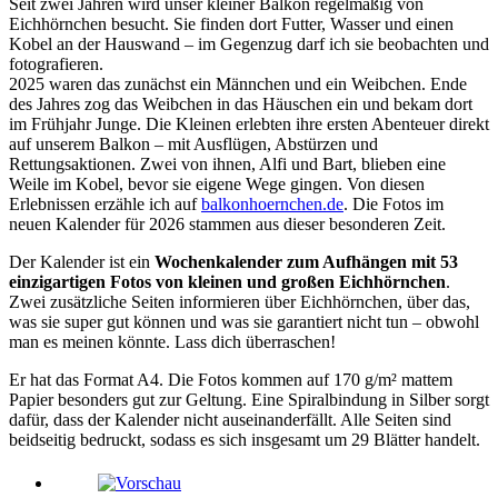
Seit zwei Jahren wird unser kleiner Balkon regelmäßig von
Eichhörnchen besucht. Sie finden dort Futter, Wasser und einen
Kobel an der Hauswand – im Gegenzug darf ich sie beobachten und
fotografieren.
2025 waren das zunächst ein Männchen und ein Weibchen. Ende
des Jahres zog das Weibchen in das Häuschen ein und bekam dort
im Frühjahr Junge. Die Kleinen erlebten ihre ersten Abenteuer direkt
auf unserem Balkon – mit Ausflügen, Abstürzen und
Rettungsaktionen. Zwei von ihnen, Alfi und Bart, blieben eine
Weile im Kobel, bevor sie eigene Wege gingen. Von diesen
Erlebnissen erzähle ich auf
balkonhoernchen.de
. Die Fotos im
neuen Kalender für 2026 stammen aus dieser besonderen Zeit.
Der Kalender ist ein
Wochenkalender zum Aufhängen mit 53
einzigartigen Fotos von kleinen und großen Eichhörnchen
.
Zwei zusätzliche Seiten informieren über Eichhörnchen, über das,
was sie super gut können und was sie garantiert nicht tun – obwohl
man es meinen könnte. Lass dich überraschen!
Er hat das Format A4. Die Fotos kommen auf 170 g/m² mattem
Papier besonders gut zur Geltung. Eine Spiralbindung in Silber sorgt
dafür, dass der Kalender nicht auseinanderfällt. Alle Seiten sind
beidseitig bedruckt, sodass es sich insgesamt um 29 Blätter handelt.