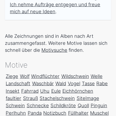
Ich nehme Aufträge entgegen und freue
mich auf neue Ideen
.
Alle Zeichnungen sind in Alben nach Art
zusammengefasst. Weitere Motive lassen sich
schnell über die
Motivsuche
finden.
Motive
Ziege
Wolf
Windflüchter
Wildschwein
Welle
Landschaft
Waschbär
Wald
Vogel
Tasse
Rabe
Insekt
Fahrrad
Uhu
Eule
Eichhörnchen
faultier
Strauß
Stachelschwein
SiteImage
Schwein
Schnecke
Schildkröte
Quoll
Pinguin
Perlhuhn
Panda
Notizbuch
Füllhalter
Muschel