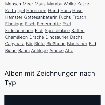
Mensch
Meer
Maus
Marabu
Wolke
Katze
Katta
Igel
Hörnchen
Hund
Haus
Hase
Hamster
Gottesanbeterin
Fuchs
Frosch
Flamingo
Fisch
Federmotte
Esel
Erdmännchen
Elch
Sprechblase
Kaffee
Chamäleon
Drache
Dinosaurier
Dachs
Capybara
Bär
Blüte
Bleßhuhn
Blauhäher
Bild
Biene
Baum
Antilope
Amöbe
Affe
Alben mit Zeichnungen nach
Typ