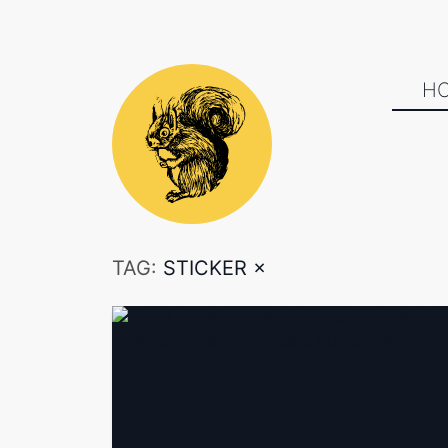
H
TAG:
STICKER
×