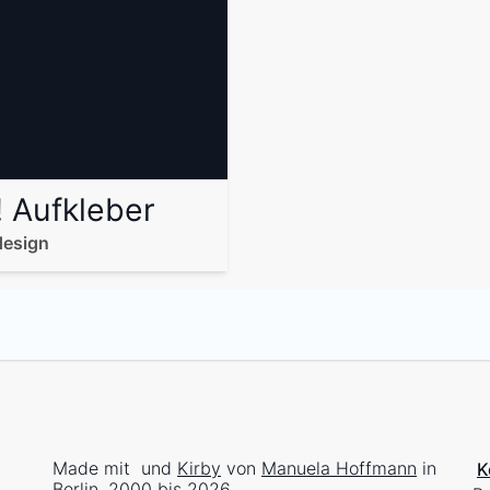
! Aufkleber
design
Made mit
und
Kirby
von
Manuela Hoffmann
in
K
Berlin, 2000 bis 2026.