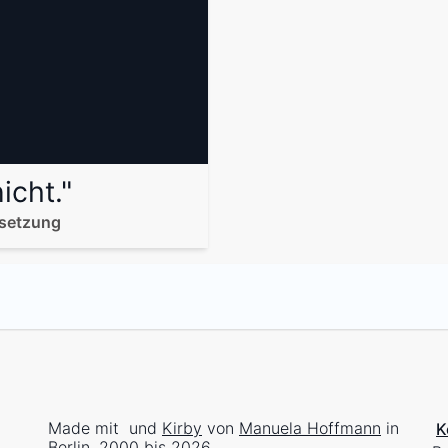
icht."
msetzung
Made mit
und
Kirby
von
Manuela Hoffmann
in
K
Berlin, 2000 bis 2026.