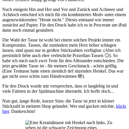
Nach einigem Hin und Her und Vor und Zurück und Achneee und
Achdoch entschied ich mich für ein kombiniertes Motiv unter einem
augenzwinkernden "Heute nicht." Dieses entstand wie immer
zunächst auf Papier. Für den Druck habe ich es in Procreate am iPad
dann noch einmal gesäubert.
Die Wahl der Tasse ist wohl bei einem solchen Projekt immer ein
Kompromiss. Tassen, die zumindest mein Herz höher schlagen
lassen, sind quasi nur in großen Stückzahlen verfügbar. (Aber ich
persönlich liebe auch eher verletzliche Porzellan-Tassen 🙄). So
habe ich mich nach zwei Tests für den Allrounder entschieden. Die
jetzt gewählte Tasse ist - für meinen Geschmack - schön griffig.
(Eine Testtasse hatte einen ziemlich tief sitzenden Henkel. Das war
gar nicht sooo schön zum Händewärmen 🫣).
Für den Druck wurde mir versprochen, dass er langlebig ist und
viele Fahrten in der Spülmaschine übersteht. Ich hoffe doch...
Nun gut, lange Rede, kurzer Sinn: die Tasse ist jetzt in kleiner
Stückzahl in meinem Shop gelandet. Wer mal gucken möchte,
klickt
hier
. Dankeschön!